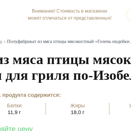
Внимание! Стоимость в магазинах
может отличаться от представленных!
ки
»
Полуфабрикат из мяса птицы мясокостный «Голень индейки 
з мяса птицы мясо
 для гриля по-Изоб
г. продукта содержится:
Белки
Жиры
11,9 г
18,0 г
няйте цену