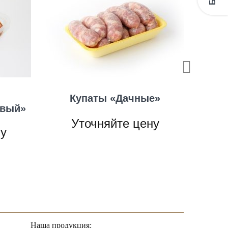
Купаты «Дачные»
Шаш
овый»
ИЗ
Уточняйте цену
ну
Наша продукция: