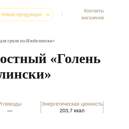
Контакты
Наша продукция
магазинов
Мясо
Готовые продукты
для гриля по-Изобелински»
Полуфабрикаты
костный «Голень
Фарш
Субпродукты
елински»
Углеводы
Энергетическая ценность
—
203,7 ккал